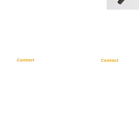
Upland
La Verne
Contact
Contact
(909) 552 8889
(909) 774 0311
110 N 3rd Ave #175
1502 Foothill Blvd # 104,
Upland CA 91786
La Verne, CA 91750
.UplandMusicAcademy.com
www.LaVerneMusicSchool.c