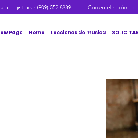
ra registrarse:
(909) 552 8889
Correo electrónico:
ew Page
Home
Lecciones de musica
SOLICITA