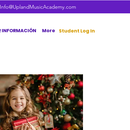
Info@UplandMusicAcademy.com
R INFORMACIÓN
More
Student Log In