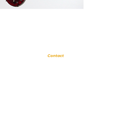
Glendora
Contact
(
909) 374 2856
123 N Glendora Ave
Glendora, Ca 91741
www.GlendoraMusicAndArtsSchool.com
om