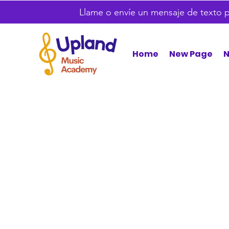
Llame o envíe un mensaje de texto pa
Home
New Page
N